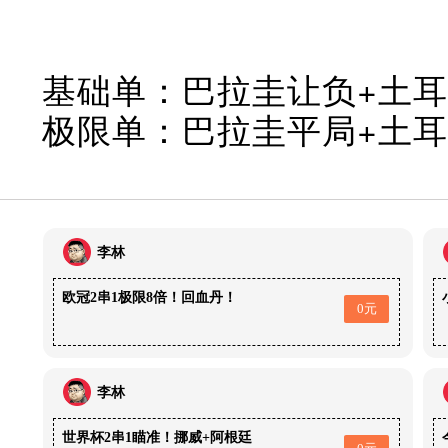
基础单：巴拉圭让负+土耳
极限单：巴拉圭平局+土耳其
李林
欧冠2串1极限8倍！回血丹！
0元
李林
世界杯2串1瞄准！挪威+阿根廷