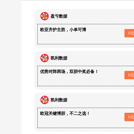
盈亏数据
欧亚齐护主胜，小单可博
0
凯利数据
优势对阵两场，双胆中奖必备！
0
凯利数据
欧冠关键博胆，不二之选！
0