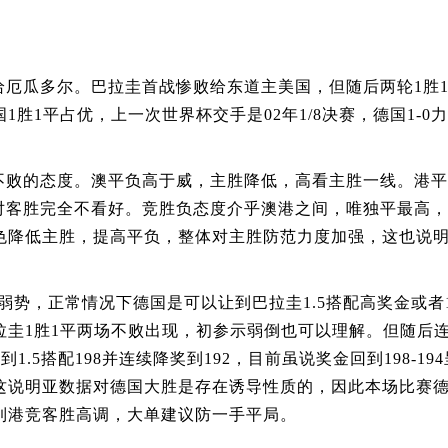
厄瓜多尔。巴拉圭首战惨败给东道主美国，但随后两轮1胜
胜1平占优，上一次世界杯交手是02年1/8决赛，德国1-0
不败的态度。澳平负高于威，主胜降低，高看主胜一线。港平
，对客胜完全不看好。竞胜负态度介乎澳港之间，唯独平最高
色降低主胜，提高平负，整体对主胜防范力度加强，这也说
或弱势，正常情况下德国是可以让到巴拉圭1.5搭配高奖金或者1.
拉圭1胜1平两场不败出现，初参示弱倒也可以理解。但随后
.5搭配198并连续降奖到192，目前虽说奖金回到198-19
这说明亚数据对德国大胜是存在诱导性质的，因此本场比赛
到港竞客胜高调，大单建议防一手平局。