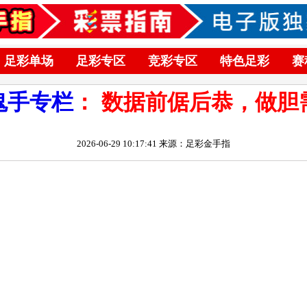
足彩单场
足彩专区
竞彩专区
特色足彩
赛
鬼手专栏
： 数据前倨后恭，做胆
2026-06-29 10:17:41 来源：足彩金手指