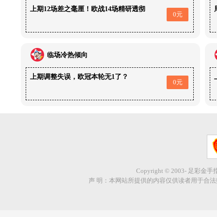
上期12场差之毫厘！欧战14场精研透彻
0元
临场冷热倾向
上期调整失误，欧冠本轮无1了？
0元
Copyright © 2003- 足彩金
声 明：本网站所提供的内容仅供读者用于合