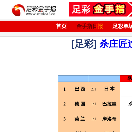
首页
金手指日报
足彩单
[足彩]
杀庄匠
杀
巴
西
日
本
1
2:1
2
德
国
巴拉圭
杀
1:1
3
荷
兰
摩洛哥
1:1