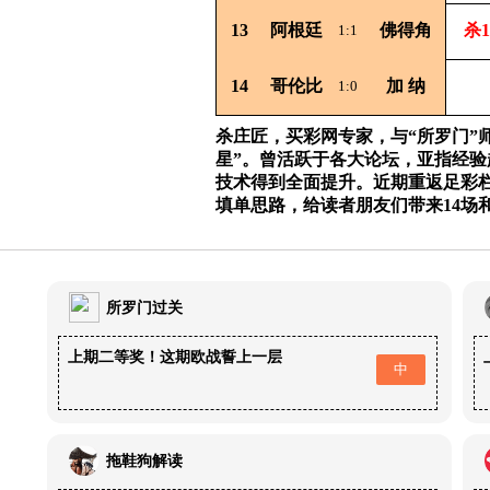
13
阿根廷
佛得角
杀1
1:1
14
哥伦比
加
纳
1:0
杀庄匠，买彩网专家，与“所罗门”
星”。曾活跃于各大论坛，亚指经
技术得到全面提升。近期重返足彩
填单思路，给读者朋友们带来14场
所罗门过关
上期二等奖！这期欧战誓上一层
中
拖鞋狗解读