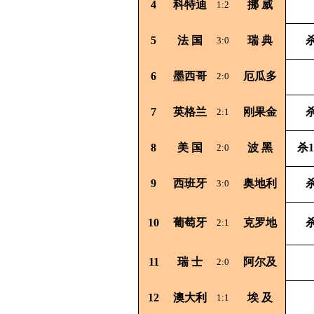
4
科特迪
挪
威
1:2
5
法
国
瑞
典
杀
3:0
6
墨西哥
厄瓜多
2:0
7
英格兰
刚果金
杀
2:1
8
美
国
波
黑
杀1
2:0
9
西班牙
奥地利
杀
3:0
10
葡萄牙
克罗地
杀
2:1
11
瑞
士
阿尔及
2:0
12
澳大利
埃
及
1:1