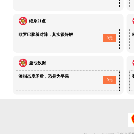
绝杀21点
欧罗巴胶着对阵，其实很好解
0元
盈亏数据
澳指态度矛盾，恐是为平局
0元