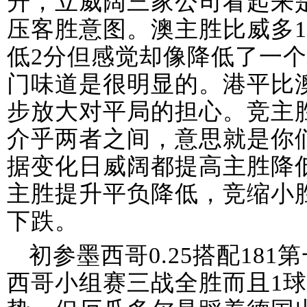
升，立威阔三家公司看起来
压客胜意图。澳主胜比威多
低2分但感觉却像降低了一
门味道是很明显的。港平比澳
步放大对平局的担心。竞主
介乎两者之间，意思就是你
据变化日威阔都提高主胜降
主胜提升平负降低，竞缩小
下跌。
初参墨西哥0.25搭配18
西哥小组赛三战全胜而且1