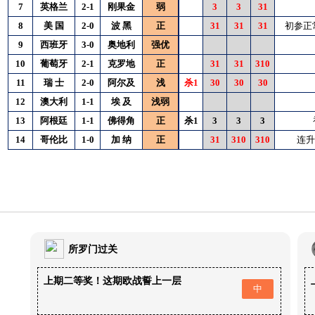
7
英格兰
2-1
刚果金
弱
3
3
31
8
美
国
2-0
波
黑
正
31
31
31
初参正
9
西班牙
3-0
奥地利
强优
10
葡萄牙
2-1
克罗地
正
31
31
310
11
瑞
士
2-0
阿尔及
浅
杀1
30
30
30
12
澳大利
1-1
埃
及
浅弱
13
阿根廷
1-1
佛得角
正
杀1
3
3
3
14
哥伦比
1-0
加
纳
正
31
310
310
连升
所罗门过关
上期二等奖！这期欧战誓上一层
中