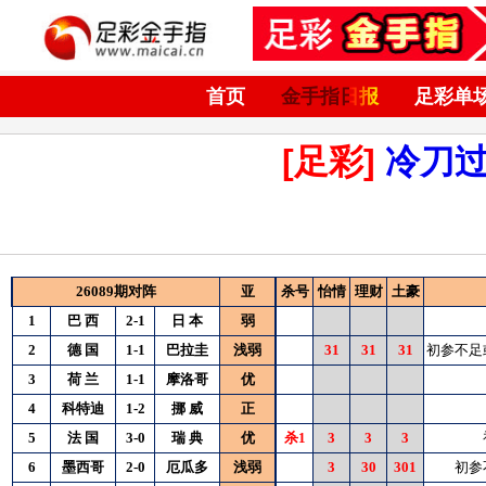
首页
金手指日报
足彩单
[足彩]
冷刀
26089期对阵
亚
杀号
怡情
理财
土豪
1
巴
西
2-1
日
本
弱
2
德
国
1-1
巴拉圭
浅弱
31
31
31
初参不足
3
荷
兰
1-1
摩洛哥
优
4
科特迪
1-2
挪
威
正
5
法
国
3-0
瑞
典
优
杀1
3
3
3
6
墨西哥
2-0
厄瓜多
浅弱
3
30
301
初参