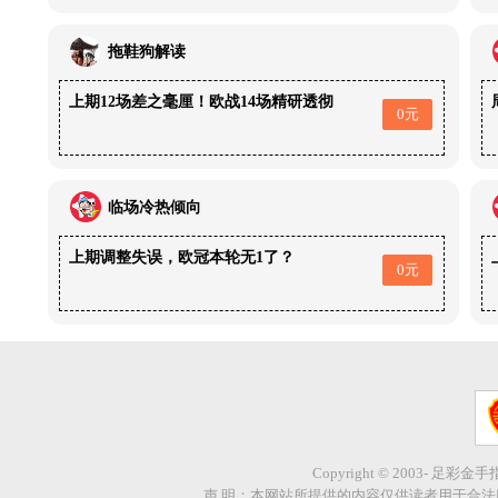
拖鞋狗解读
上期12场差之毫厘！欧战14场精研透彻
0元
临场冷热倾向
上期调整失误，欧冠本轮无1了？
0元
Copyright © 2003- 足彩金
声 明：本网站所提供的内容仅供读者用于合