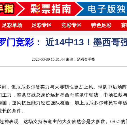
足彩单场
足彩专区
竞彩专区
特色足彩
赛
罗门竞彩
： 近14中13！墨西
2026-06-30 15:31:44 来源：足彩金手指
零封，但厄瓜多尔硬实力与大赛韧性更占上风。球队中后场阵
门主力，整条防线总身价远超墨西哥整条中轴线，中场拦截
德国，逆风抗压能力经过强队检验，加上厄瓜多尔球员常年
擅长的条件。
神表现，这场支持东道主的大众依然会是大多数。0/0.5的