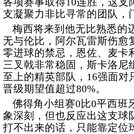
各项赛事取得10连胜，这支
支凝聚力非比寻常的团队，
梅西将来到他无比熟悉的
无与伦比，阿尔瓦雷斯伤愈
零进球的禁忌，恩佐、麦卡
三叉戟非常稳固，斯卡洛尼
至上的精英部队，16强面对
晋级期望值超过80%。
佛得角小组赛0比0平西班
象深刻，但也反应出这支球
打不出来的话，只能靠定位