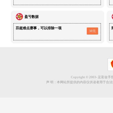
盈亏数据
芬超难点赛事，可以排除一项
38元
Copyright © 2003- 足彩金
声 明：本网站所提供的内容仅供读者用于合