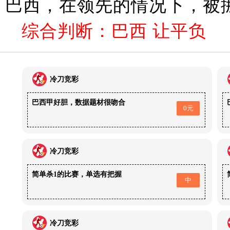
巴西，在领先的情况下，被挪
综合判断：巴西 让平负
冷刀竞彩
巴西甲好胆，数据题材很吻合
0元
冷刀竞彩
简单杀1的比赛，单选有把握
中
冷刀竞彩