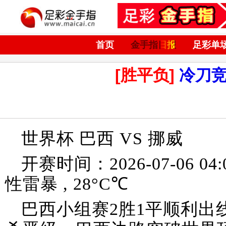
首页
金手指日报
足彩单
[胜平负]
冷刀
世界杯 巴西 VS 挪威
开赛时间：2026-07-06 
性雷暴 , 28°C℃
巴西小组赛2胜1平顺利出