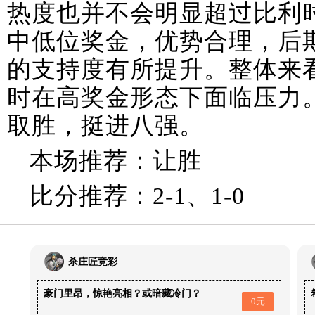
热度也并不会明显超过比利
中低位奖金，优势合理，后
的支持度有所提升。整体来
时在高奖金形态下面临压力
取胜，挺进八强。
本场推荐：让胜
比分推荐：2-1、1-0
杀庄匠竞彩
豪门里昂，惊艳亮相？或暗藏冷门？
0元