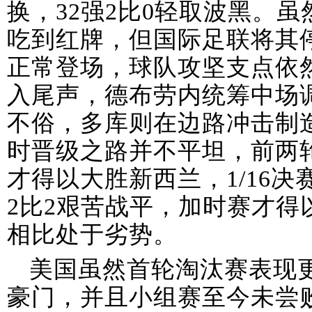
换，32强2比0轻取波黑。
吃到红牌，但国际足联将其
正常登场，球队攻坚支点依
入尾声，德布劳内统筹中场
不俗，多库则在边路冲击制
时晋级之路并不平坦，前两
才得以大胜新西兰，1/16
2比2艰苦战平，加时赛才得
相比处于劣势。
美国虽然首轮淘汰赛表现
豪门，并且小组赛至今未尝