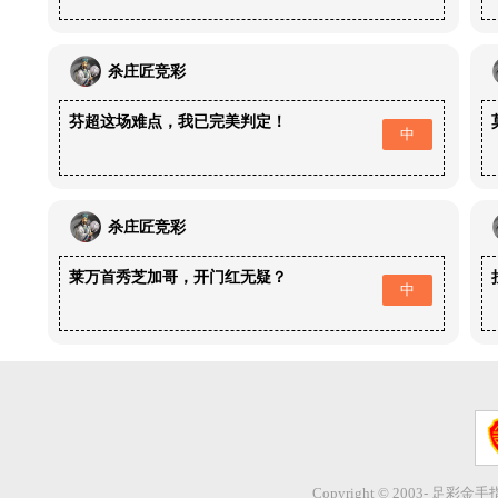
杀庄匠竞彩
芬超这场难点，我已完美判定！
中
杀庄匠竞彩
莱万首秀芝加哥，开门红无疑？
中
Copyright © 2003- 足彩金