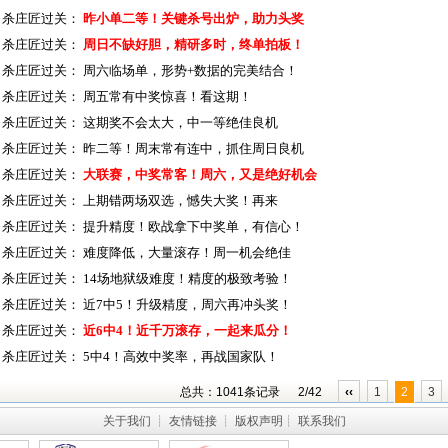
杀庄匠过关：
昨小单二等！关键杀号出炉，助力头奖
杀庄匠过关：
周日不缺好胆，精研多时，终单拍板！
杀庄匠过关：
周六临场单，形势+数据的完美结合！
杀庄匠过关：
周五常有中奖惊喜！看这期！
杀庄匠过关：
这期奖不会太大，中一等绝佳良机
杀庄匠过关：
昨二等！周末常有连中，抓住周日良机
杀庄匠过关：
大联赛，中奖常客！周六，又是绝好机会
杀庄匠过关：
上期错两场双选，憾失大奖！再来
杀庄匠过关：
提升精度！欧战拿下中奖单，有信心！
杀庄匠过关：
难度降低，大量滚存！周一机会绝佳
杀庄匠过关：
14场地狱级难度！精度的极致考验！
杀庄匠过关：
近7中5！升级精度，周六再冲头奖！
杀庄匠过关：
近6中4！近千万滚存，一起来瓜分！
杀庄匠过关：
5中4！高效中奖率，再战国家队！
总共：1041条记录
2/42
‹‹
1
2
3
关于我们
┊
友情链接
┊
版权声明
┊
联系我们