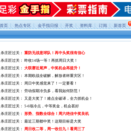
首页
热点专区
金手指日报
开奖
资料库
订阅
新首页
杀庄匠过关：
重防无战意球队！再中头奖很有信心
杀庄匠过关：
昨收14场一等！再抓周日大奖！
杀庄匠过关：
大联赛近尾声，中奖机会再提升！
杀庄匠过关：
本期欧战全破解，解放者杯重灾区！
杀庄匠过关：
周日中奖感觉来了！一定要看！
杀庄匠过关：
劳动假期冷负多，看我如何防范！
杀庄匠过关：
又是大奖了！难点全破译，全力抓机会！
杀庄匠过关：
5-6场冷点，中等奖金，机会甚好
杀庄匠过关：
形势、指数全综合！周六绝佳中奖良机
杀庄匠过关：
最近三期都中奖！这期目标是大奖
杀庄匠过关：
周日收二等，周一收任九！看周三了