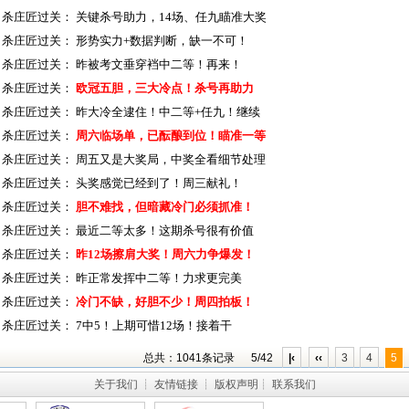
杀庄匠过关：
关键杀号助力，14场、任九瞄准大奖
杀庄匠过关：
形势实力+数据判断，缺一不可！
杀庄匠过关：
昨被考文垂穿裆中二等！再来！
杀庄匠过关：
欧冠五胆，三大冷点！杀号再助力
杀庄匠过关：
昨大冷全逮住！中二等+任九！继续
杀庄匠过关：
周六临场单，已酝酿到位！瞄准一等
杀庄匠过关：
周五又是大奖局，中奖全看细节处理
杀庄匠过关：
头奖感觉已经到了！周三献礼！
杀庄匠过关：
胆不难找，但暗藏冷门必须抓准！
杀庄匠过关：
最近二等太多！这期杀号很有价值
杀庄匠过关：
昨12场擦肩大奖！周六力争爆发！
杀庄匠过关：
昨正常发挥中二等！力求更完美
杀庄匠过关：
冷门不缺，好胆不少！周四拍板！
杀庄匠过关：
7中5！上期可惜12场！接着干
总共：1041条记录
5/42
|‹
‹‹
3
4
5
关于我们
┊
友情链接
┊
版权声明
┊
联系我们