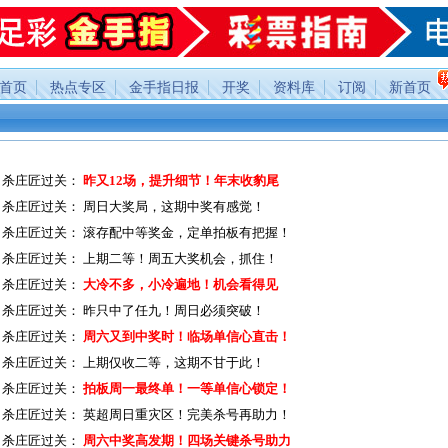
首页
热点专区
金手指日报
开奖
资料库
订阅
新首页
杀庄匠过关：
昨又12场，提升细节！年末收豹尾
杀庄匠过关：
周日大奖局，这期中奖有感觉！
杀庄匠过关：
滚存配中等奖金，定单拍板有把握！
杀庄匠过关：
上期二等！周五大奖机会，抓住！
杀庄匠过关：
大冷不多，小冷遍地！机会看得见
杀庄匠过关：
昨只中了任九！周日必须突破！
杀庄匠过关：
周六又到中奖时！临场单信心直击！
杀庄匠过关：
上期仅收二等，这期不甘于此！
杀庄匠过关：
拍板周一最终单！一等单信心锁定！
杀庄匠过关：
英超周日重灾区！完美杀号再助力！
杀庄匠过关：
周六中奖高发期！四场关键杀号助力