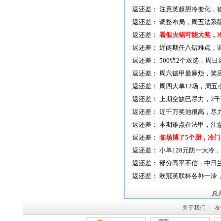
返还差：
注意英超胆冷变化，
返还差：
调整布局，周五法系
返还差：
看似火锅可能大奖，
返还差：
近两期任八错难点，
返还差：
500错2个双选，周
返还差：
周六德甲最麻烦，奖
返还差：
周四大单12场，周五
返还差：
上期空缺已尽力，2
返还差：
近千万奖池很高，尽
返还差：
本期难点在法甲，注
返还差：
临场博了5个胆，冷
返还差：
小单128元防一大冷
返还差：
部分高平不信，中日
返还差：
欧冠英联杯各补一冷
总
关于我们
┊
友