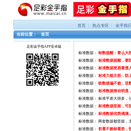
首页
热点专区
金手指
当前位置：
首页
足彩金手指APP安卓版
标准数据：
标数提醒：要么大
标准数据：
标准数据提醒，要
标准数据：
标准数据更易看透
标准数据：
标准力挺主胜，防
标准数据：
欧数据偏不败，亚
标准数据：
标准数据推动明显
标准数据：
标准平差大得多，
标准数据：
标准数据坚挺，可
标准数据：
标准数据优势满满
标准数据：
两套数据都坚挺，
标准数据：
初看不败标看胜，