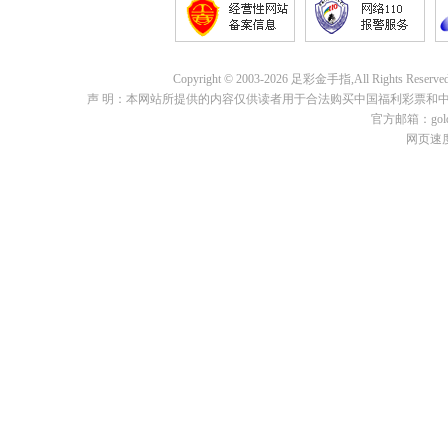
Copyright © 2003-2026 足彩金手指,All Rights 
声 明：本网站所提供的内容仅供读者用于合法购买中国福利彩票和
官方邮箱：goldf
网页速度:0