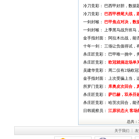
冷刀竞彩：
巴西甲好胆，数据
冷刀竞彩：
巴西甲榜尾大战，
一剑封喉：
巴甲焦点对决，数
一剑封喉：
上季黑马战升班马
金手指封面：
阿拉木出战，能
十年一剑：
三场让负值得试，
杀庄匠竞彩：
巴甲唯一挑中，
杀庄匠竞彩：
欧冠就搞这场单
吴建华竞彩：
周二仅有2场欧
金手指封面：
上次受骗上当，
所罗门竞彩：
库奥皮次回合，
杀庄匠竞彩：
萨巴赫，双杀芬
杀庄匠竞彩：
哈茨次回合，能
日韩观察员：
江原状态火 客场
总共：1
关于我们
┊
友