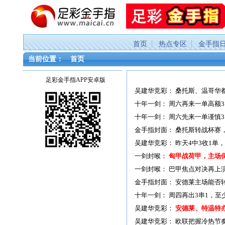
首页
热点专区
金手指
当前位置：
首页
足彩金手指APP安卓版
吴建华竞彩：
桑托斯、温哥华
十年一剑：
周六再来一单高额3
十年一剑：
周六先来一单谨慎3
金手指封面：
桑托斯转战杯赛
吴建华竞彩：
昨天4中3收1单
一剑封喉：
匈甲战荷甲，主场
一剑封喉：
巴甲焦点对决再上
金手指封面：
安德莱主场能否
十年一剑：
周四再出3串1，至
吴建华竞彩：
安德莱、特温特
吴建华竞彩：
欧联把握冷热节