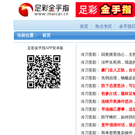
首页
热点专区
金手指
当前位置：
首页
足彩金手指APP安卓版
冷刀竞彩：
回奖摇晃信心，主
冷刀竞彩：
法甲生死局，我选
冷刀竞彩：
豪门走入正轨，自
冷刀竞彩：
先弱后强，物极必
冷刀竞彩：
防下态度坚决，可
冷刀竞彩：
初参占优，题材足
冷刀竞彩：
连续升奖操作坚决
冷刀竞彩：
早场德乙赛事，这
冷刀竞彩：
防守稀烂，如何挡
冷刀竞彩：
意甲强强对话，退
冷刀竞彩：
简单形势复杂操作