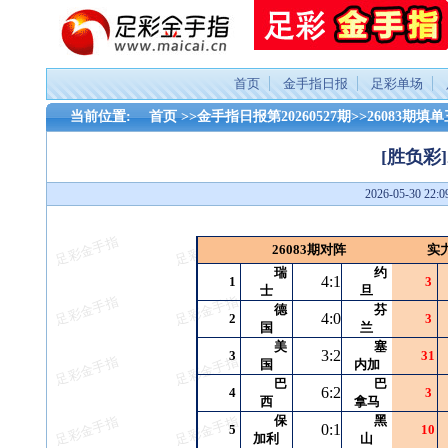
首页
金手指日报
足彩单场
当前位置:
首页
>>
金手指日报第20260527期
>>
26083期填
[胜负彩
2026-05-30 2
26083期对阵
实
瑞
约
4:1
1
3
士
旦
德
芬
4:0
2
3
国
兰
美
塞
3:2
3
31
国
内加
巴
巴
6:2
4
3
西
拿马
保
黑
0:1
5
10
加利
山