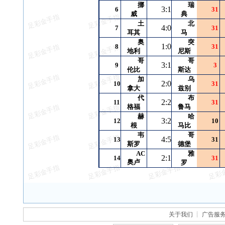
挪
瑞
3:1
6
31
威
典
土
北
4:0
7
31
耳其
马
奥
突
1:0
8
31
地利
尼斯
哥
哥
3:1
9
3
伦比
斯达
加
乌
2:0
10
31
拿大
兹别
代
布
2:2
11
31
格福
鲁马
赫
哈
3:2
12
10
根
马比
韦
哥
4:5
13
31
斯罗
德堡
AC
雅
2:1
14
31
奥卢
罗
关于我们
┊
广告服