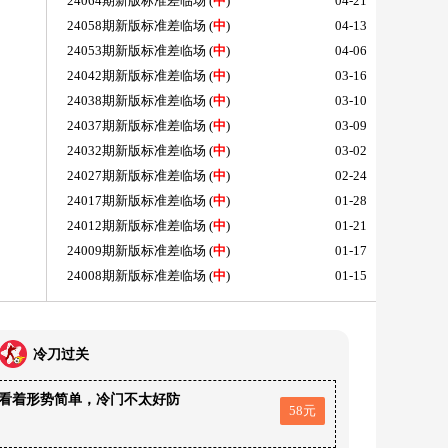
24064期新版标准差临场
(
中
)
04-21
24058期新版标准差临场
(
中
)
04-13
24053期新版标准差临场
(
中
)
04-06
24042期新版标准差临场
(
中
)
03-16
24038期新版标准差临场
(
中
)
03-10
24037期新版标准差临场
(
中
)
03-09
24032期新版标准差临场
(
中
)
03-02
24027期新版标准差临场
(
中
)
02-24
24017期新版标准差临场
(
中
)
01-28
24012期新版标准差临场
(
中
)
01-21
24009期新版标准差临场
(
中
)
01-17
24008期新版标准差临场
(
中
)
01-15
冷刀过关
看着形势简单，冷门不太好防
58元