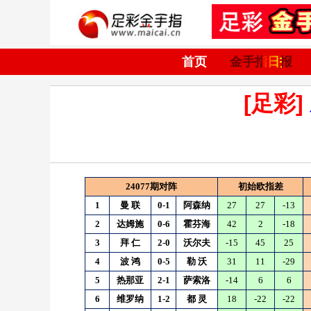
首页
金手指日报
[足彩]
24077期对阵
初始欧指差
1
曼
联
0-1
阿森纳
27
27
-13
2
达姆施
0-6
霍芬海
42
2
-18
3
拜
仁
2-0
沃尔夫
-15
45
25
4
波
鸿
0-5
勒
沃
31
11
-29
5
热那亚
2-1
萨索洛
-14
6
6
6
维罗纳
1-2
都
灵
18
-22
-22