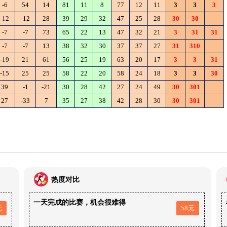
-6
54
14
81
11
8
77
12
11
3
3
3
-12
-12
28
39
29
32
47
25
28
30
30
-7
-7
73
65
22
13
47
32
21
3
31
31
-7
-7
13
38
32
30
37
37
27
31
310
-19
21
61
56
25
19
63
20
17
3
3
31
-15
25
25
58
22
20
58
24
18
3
3
30
39
-1
-21
30
28
42
27
24
49
30
301
27
-33
7
35
27
38
42
28
30
30
301
热度对比
一天完成的比赛，机会很难得
元
58元