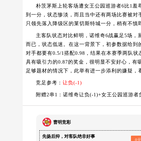
朴茨茅斯上轮客场遭女王公园巡游者6比1羞
到一分，状态惨淡，而且当中还有两场比赛被对
只领先落入降级区的莱切斯特城一分，稍有不慎
主客队状态对比鲜明，诺维奇6战赢足5场，
而已，状态低迷。在这一背景下，初参数据给到的是
对手都要有0.5/1搭配0.98，结果在本赛季两
具有吸引力的0.87的奖金，很明显不安好心，
足够题材的情况下，此举有进一步添利的嫌疑，
竞足参考：
让负(-1)
附赠2串1：诺维奇让负(-1)+女王公园巡游者
曹明竞彩
先扬后抑，对客队绝非好事
0