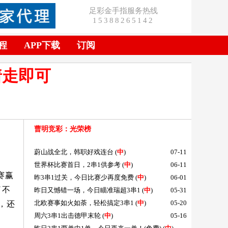
足彩金手指服务热线
15388265142
程
APP下载
订阅
着走即可
曹明竞彩
：光荣榜
蔚山战全北，韩职好戏连台
(
中
)
07-11
世界杯比赛首日，2串1供参考
(
中
)
06-11
赛赢
昨3串1过关，今日比赛少再度免费
(
中
)
06-01
了不
昨日又憾错一场，今日瞄准瑞超3串1
(
中
)
05-31
北欧赛事如火如荼，轻松搞定3串1
(
中
)
05-20
，还
周六3串1出击德甲末轮
(
中
)
05-16