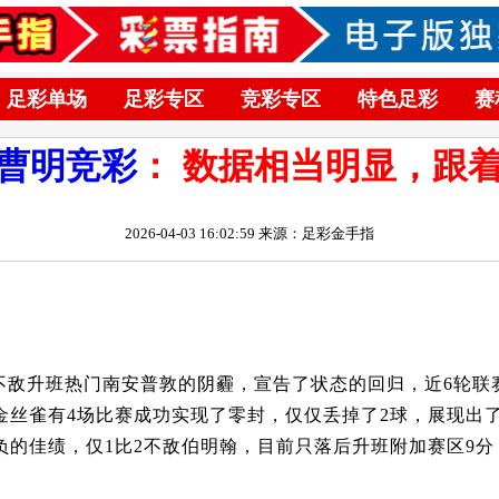
足彩单场
足彩专区
竞彩专区
特色足彩
赛
曹明竞彩
： 数据相当明显，跟
2026-04-03 16:02:59 来源：足彩金手指
不敌升班热门南安普敦的阴霾，宣告了状态的回归，近6轮联
金丝雀有4场比赛成功实现了零封，仅仅丢掉了2球，展现出
负的佳绩，仅1比2不敌伯明翰，目前只落后升班附加赛区9分