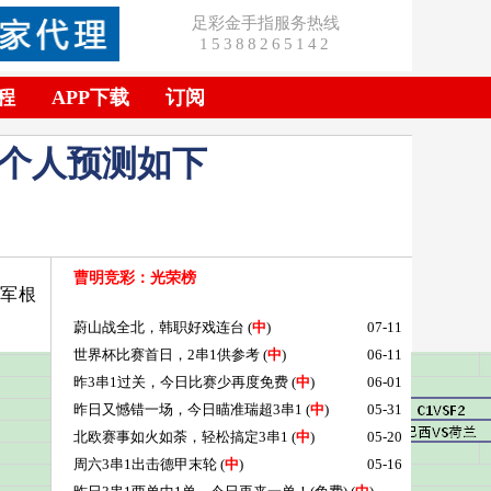
足彩金手指服务热线
15388265142
程
APP下载
订阅
！个人预测如下
曹明竞彩
：光荣榜
军根
蔚山战全北，韩职好戏连台
(
中
)
07-11
世界杯比赛首日，2串1供参考
(
中
)
06-11
昨3串1过关，今日比赛少再度免费
(
中
)
06-01
昨日又憾错一场，今日瞄准瑞超3串1
(
中
)
05-31
北欧赛事如火如荼，轻松搞定3串1
(
中
)
05-20
周六3串1出击德甲末轮
(
中
)
05-16