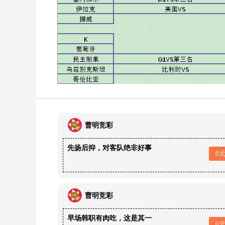
曹明竞彩
先扬后抑，对客队绝非好事
0
曹明竞彩
早场韩职有肉吃，这是其一
0