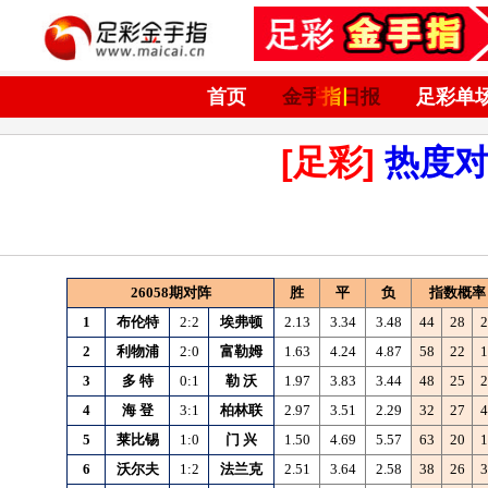
首页
金手指日报
足彩单
[足彩]
热度
26058期对阵
胜
平
负
指数概率
1
布伦特
2:2
埃弗顿
2.13
3.34
3.48
44
28
2
2
利物浦
2:0
富勒姆
1.63
4.24
4.87
58
22
1
3
多
特
0:1
勒
沃
1.97
3.83
3.44
48
25
2
4
海
登
3:1
柏林联
2.97
3.51
2.29
32
27
4
5
莱比锡
1:0
门
兴
1.50
4.69
5.57
63
20
1
6
沃尔夫
1:2
法兰克
2.51
3.64
2.58
38
26
3