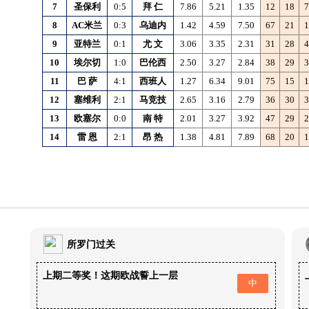
7
圣保利
0:5
拜
仁
7.86
5.21
1.35
12
18
7
8
AC米兰
0:3
乌迪内
1.42
4.59
7.50
67
21
1
9
亚特兰
0:1
尤
文
3.06
3.35
2.31
31
28
4
10
埃尔切
1:0
巴伦西
2.50
3.27
2.84
38
29
3
11
巴
萨
4:1
西班人
1.27
6.34
9.01
75
15
1
12
塞维利
2:1
马竞技
2.65
3.16
2.79
36
30
3
13
欧塞尔
0:0
南
特
2.01
3.27
3.92
47
29
2
14
雷
恩
2:1
昂
热
1.38
4.81
7.89
68
20
1
所罗门过关
上期二等奖！这期欧战誓上一层
中