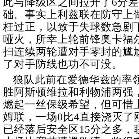
此与降级区之间拉开了6分
础。事实上利兹联在防守上
枉过正，以致于失球数急剧
哑火，所幸上轮前锋奥卡福
扫连续两轮遭对手零封的尴
了对手防线也功不可没。
狼队此前在爱德华兹的率
胜阿斯顿维拉和利物浦两强
燃起一丝保级希望，但可惜
姆联，一场0比4直接浇灭了
已经落后安全区15分之多，