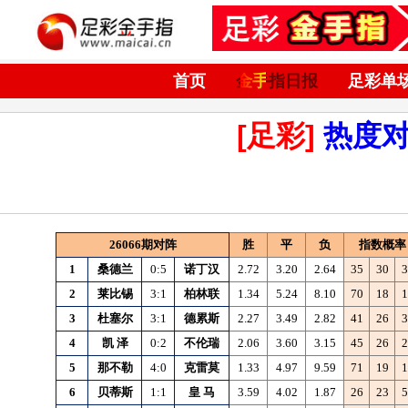
首页
金手指日报
足彩单
[足彩]
热度
26066期对阵
胜
平
负
指数概率
1
桑德兰
0:5
诺丁汉
2.72
3.20
2.64
35
30
3
2
莱比锡
3:1
柏林联
1.34
5.24
8.10
70
18
1
3
杜塞尔
3:1
德累斯
2.27
3.49
2.82
41
26
3
4
凯
泽
0:2
不伦瑞
2.06
3.60
3.15
45
26
2
5
那不勒
4:0
克雷莫
1.33
4.97
9.59
71
19
1
6
贝蒂斯
1:1
皇
马
3.59
4.02
1.87
26
23
5