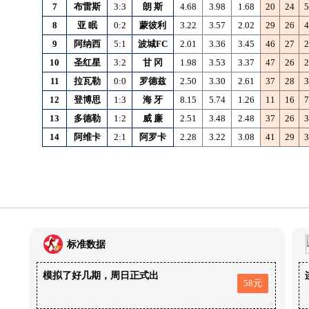
7
布雷斯
3:3
朗
斯
4.68
3.98
1.68
20
24
5
8
亚
眠
0:2
蒙彼利
3.22
3.57
2.02
29
26
4
9
阿纳西
5:1
波城FC
2.01
3.36
3.45
46
27
2
10
圣红星
3:2
甘
冈
1.98
3.53
3.37
47
26
2
11
拉瓦勒
0:0
罗德兹
2.50
3.30
2.61
37
28
3
12
登博思
1:3
海
牙
8.15
5.74
1.26
11
16
7
13
多德勒
1:2
威
廉
2.51
3.48
2.48
37
26
3
14
阿维卡
2:1
阿罗卡
2.28
3.22
3.08
41
29
3
标准数据
模拟了好几期，周日正式出
58元