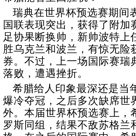
瑞典在世界杯预选赛期间
国联表现突出，获得了附加
足协果断换帅，新帅波特上
胜乌克兰和波兰，有惊无险
券。不过，上一场国际赛瑞
落败，遭遇挫折。
希腊给人印象最深还是当
爆冷夺冠，之后多次缺席世
外。本届世界杯预选赛上，
罗斯同组，结果不敌苏格兰