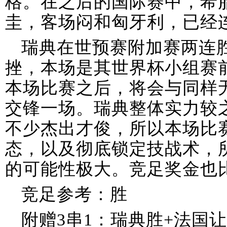
格。在之后的国际赛中，希
圭，客场闷和匈牙利，已经
瑞典在世预赛附加赛两连
挫，本场是其世界杯小组赛
本场比赛之后，将会与同样
交锋一场。瑞典整体实力较
不少杰出才俊，所以本场比
态，以及彻底锁定技战术，
的可能性极大。竞足奖金也
竞足参考：胜
附赠3串1：瑞典胜+法国让胜(