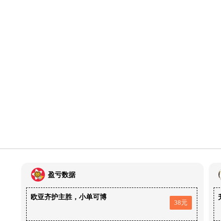
盈亏数据
欧亚齐护主胜，小单可博
38元