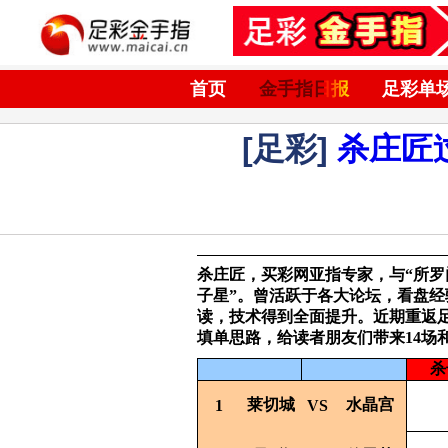
首页
金手指日报
足彩单
[足彩]
杀庄匠
杀庄匠，买彩网亚指专家，与“所罗
子星”。曾活跃于各大论坛，看盘
读，技术得到全面提升。近期重返
填单思路，给读者朋友们带来14场
杀
莱切城
水晶宫
1
VS