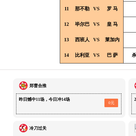
11
那不勒
VS
罗
马
12
毕尔巴
VS
皇
马
13
西班人
VS
莱加内
14
比利亚
VS
巴
萨
杀
郑曹合推
昨日憾中11场，今日冲14场
0元
冷刀过关