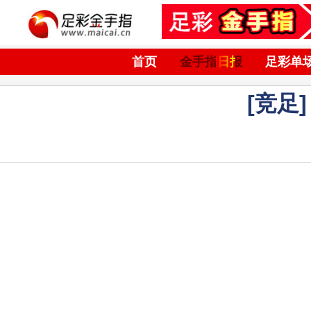
首页
金手指日报
足彩单
[竞足