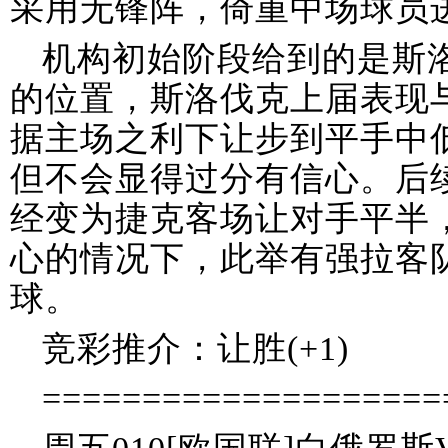
采用无锋阵，倚重中场球员
机构初始阶段给到的是斯洛
的位置，斯洛伐克上届表现
据主场之利下让步到平手中
但不会显得过分有信心。后
经变为捷克客场让对手平半
心的情况下，此举有强拉客
球。
竞彩推介：让胜(+1)
====================