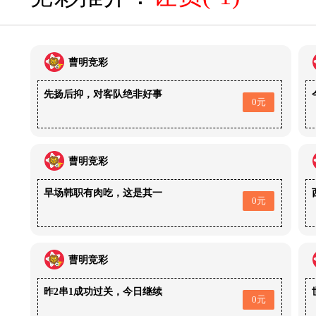
曹明竞彩
先扬后抑，对客队绝非好事
0元
曹明竞彩
早场韩职有肉吃，这是其一
0元
曹明竞彩
昨2串1成功过关，今日继续
0元