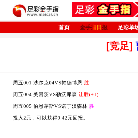
首页
金手指日报
足彩单
[竞足]
周五001 沙尔克04VS帕德博恩
胜
周五004 美因茨VS勒沃库森
让胜(+1)
周五005 伯恩茅斯VS诺丁汉森林
胜
投入2元，可以获得9.42元回报。