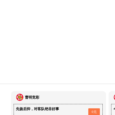
曹明竞彩
先扬后抑，对客队绝非好事
0元