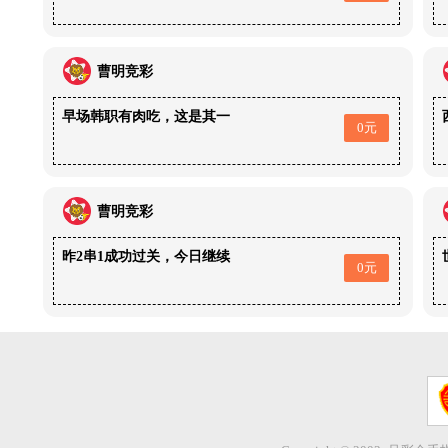
曹明竞彩
早场韩职有肉吃，这是其一
0元
曹明竞彩
昨2串1成功过关，今日继续
0元