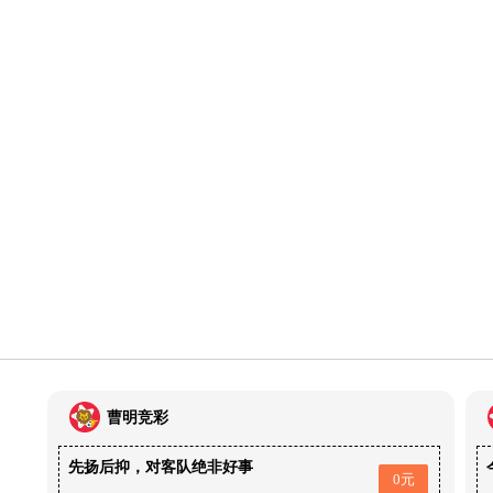
曹明竞彩
先扬后抑，对客队绝非好事
0元