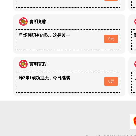
曹明竞彩
早场韩职有肉吃，这是其一
0元
曹明竞彩
昨2串1成功过关，今日继续
0元