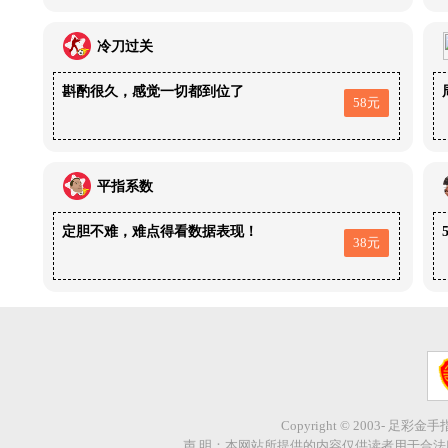
冷刀过关
斟酌很久，感觉一切都到位了
58元
平指系数
定胆不难，难点得看数据表现！
38元
Copyright © 2003- 足彩金
声 明：本网站所提供的内容仅供读者用于合