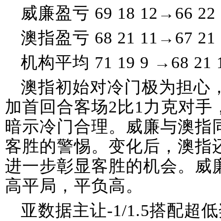
威廉盈亏 69 18 12→66 22 
澳指盈亏 68 21 11→67 21 
机构平均 71 19 9 →68 21 
澳指初始对冷门极为担心
加首回合客场2比1力克对手
暗示冷门合理。威廉与澳指
客胜的警惕。变化后，澳指
进一步彰显客胜的机会。威
高平局，平负高。
亚数据主让-1/1.5搭配