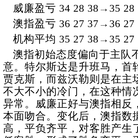
威廉盈亏 34 28 38→35 28 
澳指盈亏 36 27 37→36 27 
机构平均 35 27 38→35 27 
澳指初始态度偏向于主队
意。特尔斯达是升班马，首轮
贾克斯，而兹沃勒则是在主场
不大不小的冷门，在这种情
异常。威廉正好与澳指相反
本面吻合。变化后，澳指数
高，平负齐平，对客胜产生