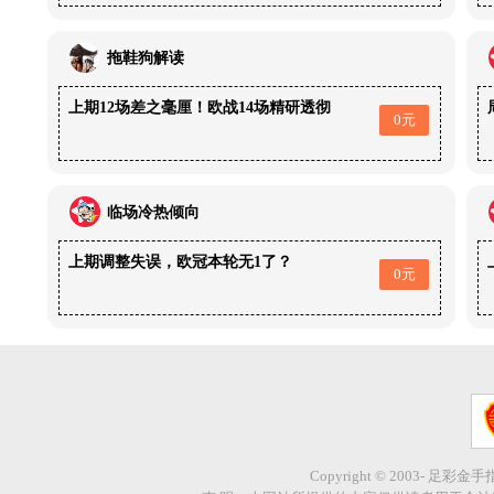
拖鞋狗解读
上期12场差之毫厘！欧战14场精研透彻
0元
临场冷热倾向
上期调整失误，欧冠本轮无1了？
0元
Copyright © 2003- 足彩金