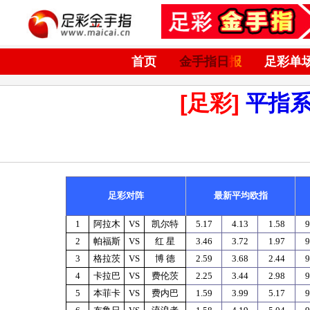
首页
金手指日报
足彩单
[足彩]
平指
足彩对阵
最新平均欧指
1
阿拉木
VS
凯尔特
5.17
4.13
1.58
9
2
帕福斯
VS
红
星
3.46
3.72
1.97
9
3
格拉茨
VS
博
德
2.59
3.68
2.44
9
4
卡拉巴
VS
费伦茨
2.25
3.44
2.98
9
5
本菲卡
VS
费内巴
1.59
3.99
5.17
9