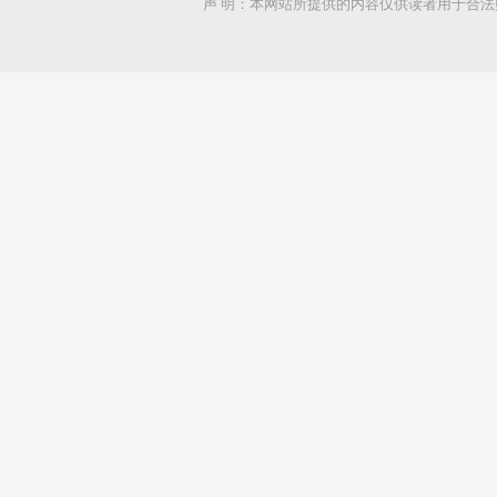
声 明：本网站所提供的内容仅供读者用于合