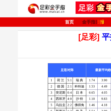
首页
金手指日报
[足彩]
平
足彩对阵
最新平均
1
荷
兰
5:1
瑞
典
1.74
3.90
2
德
国
2:1
科特迪
1.53
4.49
3
突尼斯
0:4
日
本
6.65
4.05
4
西班牙
4:0
沙
特
1.10
9.83
5
乌拉圭
2:2
佛得角
1.46
4.18