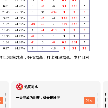
1.61
95.03%
11
-12
1
0
1
0
1
*
6.01
94.78%
0
-0
-6
3
1
3
10
*
28.45
95.39%
0
31
-234
3
3
3
3.02
94.89%
3
-2
-4
3
10
3
10
*
1.57
94.67%
-19
-5
2
013
0
13
*
14.45
94.97%
1
-4
-113
3
3
3
13.35
94.73%
-0
5
4
3
3
3
1.54
94.88%
-11
5
-0
0
3
0
31
*
6.97
94.87%
1
1
-16
3
3
1
3
1
，打出概率越高，数值越高，打出概率越低。本栏目对
热度对比
一天完成的比赛，机会很难得
元
58元