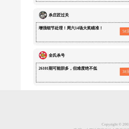
杀庄匠过关
增强细节处理！周六14场大奖瞄准！
58
全氏杀号
26101期可能胆多，但难度绝不低
38
Copyright © 