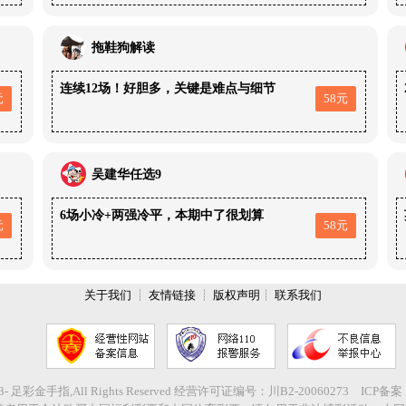
拖鞋狗解读
连续12场！好胆多，关键是难点与细节
元
58元
吴建华任选9
6场小冷+两强冷平，本期中了很划算
元
58元
关于我们
┊
友情链接
┊
版权声明
┊
联系我们
2003- 足彩金手指,All Rights Reserved 经营许可证编号：川B2-20060273 ICP备