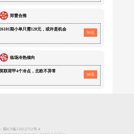
郑曹合推
26101期小单只需128元，或许是机会
38元
临场冷热倾向
英联荷甲4个冷点，北欧不异常
58元
案：
蜀ICP备13012752号-4