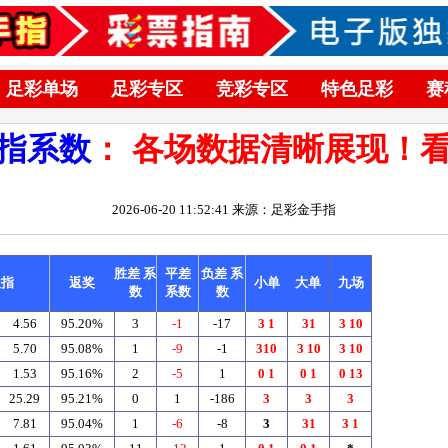
足彩单场
足彩专区
竞彩专区
特色足彩
赛
指系数
： 各场数据清晰展现！
2026-06-20 11:52:41 来源：足彩金手指
胜差 系
平差
负差 系
欧指
返奖
小单
大单
九场
数
系数
数
4.56
95.20%
3
-1
-17
3
1
31
3
10
5.70
95.08%
1
-9
-1
310
3
10
3
10
1.53
95.16%
2
-5
1
0
1
0
1
0
13
25.29
95.21%
0
1
-186
3
3
3
7.81
95.04%
1
-6
-8
3
31
3
1