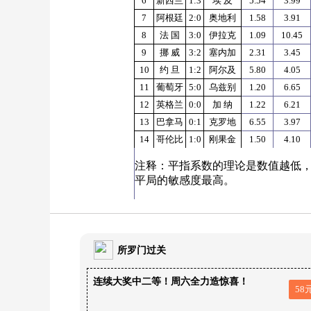
6
新西兰
1:3
埃
及
5.54
3.99
7
阿根廷
2:0
奥地利
1.58
3.91
8
法
国
3:0
伊拉克
1.09
10.45
9
挪
威
3:2
塞内加
2.31
3.45
10
约
旦
1:2
阿尔及
5.80
4.05
11
葡萄牙
5:0
乌兹别
1.20
6.65
12
英格兰
0:0
加
纳
1.22
6.21
13
巴拿马
0:1
克罗地
6.55
3.97
14
哥伦比
1:0
刚果金
1.50
4.10
注释：平指系数的理论是数值越低
平局的敏感度最高。
所罗门过关
连续大奖中二等！周六全力造惊喜！
58