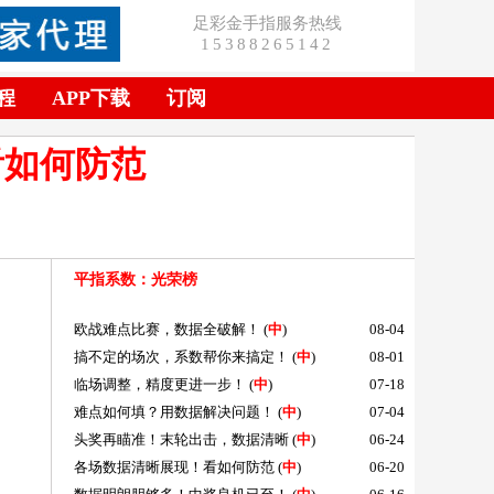
足彩金手指服务热线
15388265142
程
APP下载
订阅
看如何防范
平指系数
：光荣榜
欧战难点比赛，数据全破解！
(
中
)
08-04
搞不定的场次，系数帮你来搞定！
(
中
)
08-01
临场调整，精度更进一步！
(
中
)
07-18
难点如何填？用数据解决问题！
(
中
)
07-04
头奖再瞄准！末轮出击，数据清晰
(
中
)
06-24
各场数据清晰展现！看如何防范
(
中
)
06-20