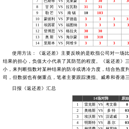
7
巴斯蒂
VS
克莱蒙
3
30
3
3
8
甘 冈
VS
拉瓦勒
31
31
9
勒 芒
VS
南 锡
10
103
10
蒙彼利
VS
罗德兹
3
3
3
3
11
埃因霍
VS
福图纳
3
3
3
12
登博思
VS
格拉夫
30
30
13
奥 斯
VS
海尔蒙
10
310
14
里斯本
VS
阿维卡
3
3
3
使用方法：《返还差》主要反映的是欧指公司对一场
结果的担心，负值大小代表了其防范的程度。《返还差》
小，来判断指数对某种结果的防冷或诱冷力度，结合热度判
司，但数据也有侧重点，笔者主要跟踪澳指、威希和香港
日报《返还差》汇总
14场对阵
原始
1
雷克斯
VS
考文垂
0
2
奥格斯
VS
多 特
03
3
埃沃斯
VS
汉诺威
3
4
明斯特
VS
基 尔
03
5
赫塔费
VS
赫罗纳
3