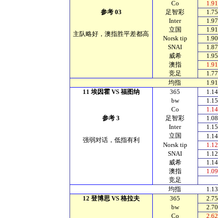
Co
1.91
参考 03
足智彩
1.75
Inter
1.97
立国
1.91
主队略好，澳指胜平差都高
Norsk tip
1.90
SNAI
1.87
威希
1.95
澳指
1.91
竞足
1.77
均指
1.91
11 埃因霍 VS 福图纳
365
1.14
bw
1.15
Co
1.14
参考 3
足智彩
1.08
Inter
1.15
立国
1.14
强弱对话，低指有利
Norsk tip
1.12
SNAI
1.12
威希
1.14
澳指
1.09
竞足
均指
1.13
12 登博思 VS 格拉夫
365
2.75
bw
2.70
Co
2.62