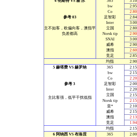
4 明斯特 VS 基 尔
365
3.10
bw
2.95
Co
2.80
参考 03
足智彩
2.84
Inter
3.00
主不如客，欧偏向客，澳指平
立国
2.80
负差都高
Norsk tip
2.90
SNAI
3.00
威希
2.90
澳指
2.60
竞足
2.85
均指
2.90
5 赫塔费 VS 赫罗纳
365
2.15
bw
2.15
Co
2.20
参考 3
足智彩
2.00
Inter
2.20
立国
2.15
主比客强，低平干扰低指
Norsk tip
2.15
皇*
2.10
威希
2.15
澳指
2.13
竞足
1.94
均指
2.15
6 阿纳西 VS 布洛涅
365
2.00