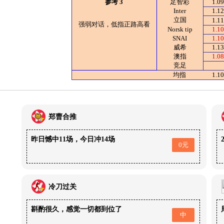
参考 3
足智彩
1.09
Inter
1.12
立国
1.11
强弱对话，低指正路高看
Norsk tip
1.10
SNAI
1.10
威希
1.13
澳指
1.08
竞足
均指
1.10
郑曹合推
昨日憾中11场，今日冲14场
0元
冷刀过关
斟酌很久，感觉一切都到位了
中