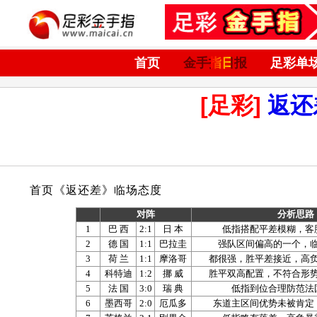
首页
金手指日报
足彩单
[足彩]
返还
首页《返还差》临场态度
对阵
分析思路
1
巴 西
2:1
日 本
低指搭配平差模糊，客
2
德 国
1:1
巴拉圭
强队区间偏高的一个，
3
荷 兰
1:1
摩洛哥
都很强，胜平差接近，高
4
科特迪
1:2
挪 威
胜平双高配置，不符合形
5
法 国
3:0
瑞 典
低指到位合理防范法
6
墨西哥
2:0
厄瓜多
东道主区间优势未被肯定