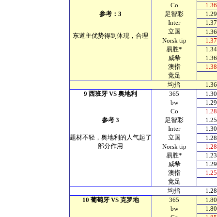
Co
1.36
参考：3
足智彩
1.29
Inter
1.37
立国
1.36
东道主优势得到体现，合理
Norsk tip
1.37
易胜*
1.34
威希
1.36
澳指
1.38
竞足
均指
1.36
9 西班牙 VS 奥地利
365
1.30
bw
1.29
Co
1.28
参考 3
足智彩
1.25
Inter
1.30
题材不轻，奥地利的人气起了
立国
1.28
部分作用
Norsk tip
1.28
易胜*
1.23
威希
1.29
澳指
1.25
竞足
均指
1.28
10 葡萄牙 VS 克罗地
365
1.80
bw
1.80