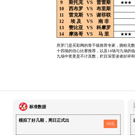
9
斯托克
VS
普雷斯
★★★
10
西布罗
VS
布里斯
11
雷克斯
VS
谢菲联
12
埃 及
VS
南
非
13
赞比亚
VS
科摩罗
14
摩洛哥
VS
马
里
★★★
所罗门是买彩网的骨干级推荐专家，拥粉无数
十四场的信心比赛推荐，以及14场与九场的
九场中奖更是不计其数，栏目深受读者好评和
标准数据
模拟了好几期，周日正式出
58元