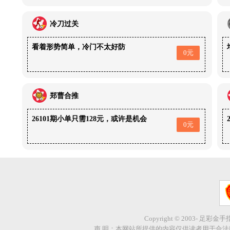
冷刀过关
看着形势简单，冷门不太好防
0元
郑曹合推
26101期小单只需128元，或许是机会
0元
Copyright © 2003- 足彩金
声 明：本网站所提供的内容仅供读者用于合