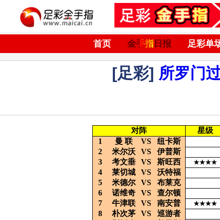
首页
金手指日报
足彩单
[足彩]
所罗门
对阵
星级
1
曼
联
VS
纽卡斯
2
米尔沃
VS
伊普斯
3
考文垂
VS
斯旺西
★★★★
4
莱切城
VS
沃特福
5
米德尔
VS
布莱克
6
诺维奇
VS
查尔顿
7
牛津联
VS
南安普
★★★★
8
朴次茅
VS
巡游者