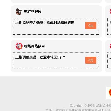
拖鞋狗解读
上期12场差之毫厘！欧战14场精研透彻
0元
临场冷热倾向
上期调整失误，欧冠本轮无1了？
0元
Copyright © 2003- 足彩金
声 明：本网站所提供的内容仅供读者用于合