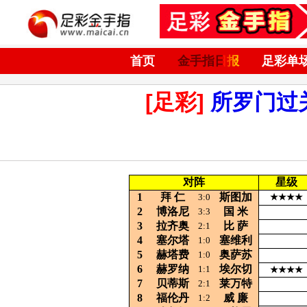
首页
金手指日报
足彩单
[足彩]
所罗门过
对阵
星级
1
拜
仁
斯图加
3:0
★★★★
2
博洛尼
国
米
3:3
3
拉齐奥
比
萨
2:1
4
塞尔塔
塞维利
1:0
5
赫塔费
奥萨苏
1:0
6
赫罗纳
埃尔切
1:1
★★★★
7
贝蒂斯
莱万特
2:1
8
福伦丹
威
廉
1:2