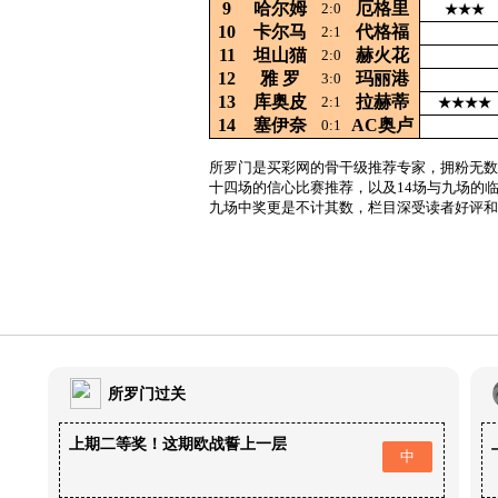
9
哈尔姆
厄格里
2:0
★★★
10
卡尔马
代格福
2:1
11
坦山猫
赫火花
2:0
12
雅
罗
玛丽港
3:0
13
库奥皮
拉赫蒂
2:1
★★★★
14
塞伊奈
AC奥卢
0:1
所罗门是买彩网的骨干级推荐专家，拥粉无数
十四场的信心比赛推荐，以及14场与九场的
九场中奖更是不计其数，栏目深受读者好评和
所罗门过关
上期二等奖！这期欧战誓上一层
中