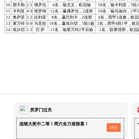
10
那不勒
2:1
佛罗伦
4名，输尤文，欧冠输
18名，输卡利亚，5轮
11
卡利亚
4:0
维罗纳
12名，赢佛罗伦，2连胜
19名，输乌迪内，2平
12
奥萨苏
2:2
比利亚
9名，赢巴列卡，2连胜
4名，西甲2连败，欧冠
13
莱万特
0:0
马竞技
19名，赢埃尔切，5轮1败
3名，西甲4胜1平，欧
14
埃尔切
1:3
巴 萨
11名，输莱万特2平后输
1名，联赛强势，欧冠
所罗门过关
连续大奖中二等！周六全力造惊喜！
58元