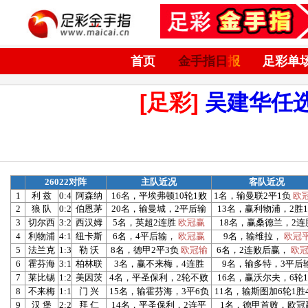
首页
金手指日报
足彩单
[足彩]
吴建华任选
26022对阵
主队近况
客队近况
1
利 兹
0:4
阿森纳
16名，平埃弗顿10轮1败
1名，输曼联2平1负
欧
2
狼 队
0:2
伯恩茅
20名，输曼城，2平后输
13名，赢利物浦，2胜
3
切尔西
3:2
西汉姆
5名，英超2连胜
欧冠赢
18名，赢桑德兰，2连
4
利物浦
4:1
纽卡斯
6名，4平后输，
欧冠赢
9名，输维拉，
欧冠
5
法兰克
1:3
勒 沃
8名，德甲2平3负
欧冠输
6名，2连败后赢，
欧
6
霍芬海
3:1
柏林联
3名，赢不来梅，4连胜
9名，输多特，3平后
7
莱比锡
1:2
美因茨
4名，平圣保利，2轮不败
16名，赢沃尔夫，6轮
8
不来梅
1:1
门 兴
15名，输霍芬海，3平6负
11名，输斯图加6轮1胜
9
汉 堡
2:2
拜 仁
14名，平圣保利，2连平
1名，德甲首败，欧冠