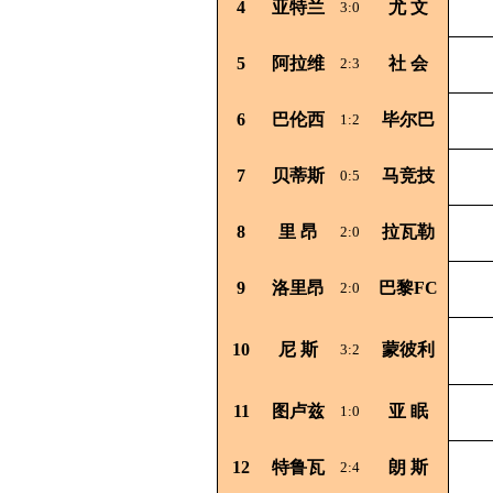
4
亚特兰
尤
文
3:0
5
阿拉维
社
会
2:3
6
巴伦西
毕尔巴
1:2
7
贝蒂斯
马竞技
0:5
8
里
昂
拉瓦勒
2:0
9
洛里昂
巴黎FC
2:0
10
尼
斯
蒙彼利
3:2
11
图卢兹
亚
眠
1:0
12
特鲁瓦
朗
斯
2:4