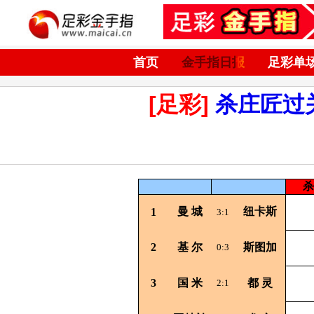
首页
金手指日报
足彩单
[足彩]
杀庄匠过
杀
曼
城
纽卡斯
1
3:1
2
基
尔
斯图加
0:3
3
国
米
都
灵
2:1