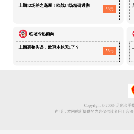
上期12场差之毫厘！欧战14场精研透彻
58元
临场冷热倾向
上期调整失误，欧冠本轮无1了？
58元
Copyright © 2003- 足彩金
声 明：本网站所提供的内容仅供读者用于合