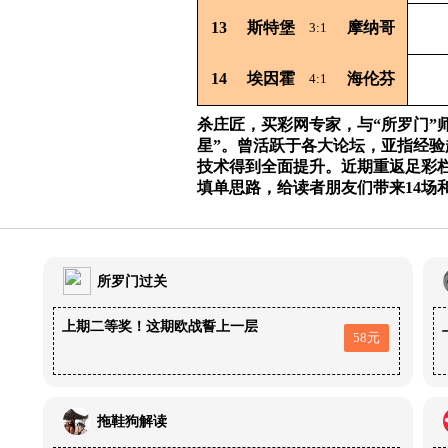
13
斯特堡
摩纳哥
3:1
14
埃因霍
海伦芬
4:1
杀庄匠，买彩网专家，与“所罗门”
星”。曾活跃于各大论坛，亚指经
技术得到全面提升。近期重返足彩
填单思路，给读者朋友们带来14场
所罗门过关
上期二等奖！这期欧战誓上一层
58元
拖鞋狗解读