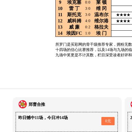
9
埃克塞
莱
顿
0:0
10
雷
丁
维
冈
3:0
11
斯托克
温布尔
3:0
★★★★
12
威科姆
维尔港
4:0
★★★★
13
威
廉
格拉夫
0:2
14
埃因FC
埃
门
1:0
所罗门是买彩网的骨干级推荐专家，拥粉无数
十四场的信心比赛推荐，以及14场与九场的
九场中奖更是不计其数，栏目深受读者好评和
郑曹合推
昨日憾中11场，今日冲14场
0元