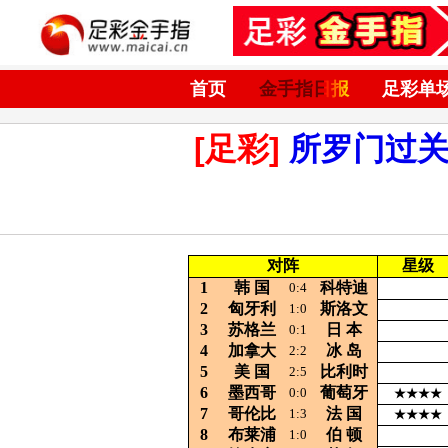
首页
金手指日报
足彩单
[足彩]
所罗门过
对阵
星级
1
韩
国
科特迪
0:4
2
匈牙利
斯洛文
1:0
3
苏格兰
日
本
0:1
4
加拿大
冰
岛
2:2
5
美
国
比利时
2:5
6
墨西哥
葡萄牙
0:0
★★★★
7
哥伦比
法
国
1:3
★★★★
8
布莱浦
伯
顿
1:0