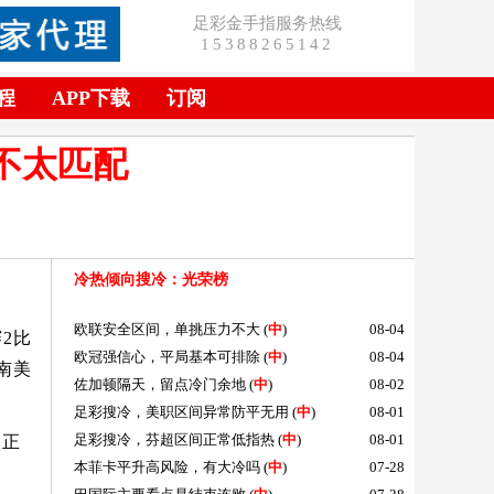
足彩金手指服务热线
15388265142
程
APP下载
订阅
不太匹配
冷热倾向搜冷
：光荣榜
欧联安全区间，单挑压力不大
(
中
)
08-04
2比
欧冠强信心，平局基本可排除
(
中
)
08-04
南美
佐加顿隔天，留点冷门余地
(
中
)
08-02
足彩搜冷，美职区间异常防平无用
(
中
)
08-01
足彩搜冷，芬超区间正常低指热
(
中
)
08-01
太正
本菲卡平升高风险，有大冷吗
(
中
)
07-28