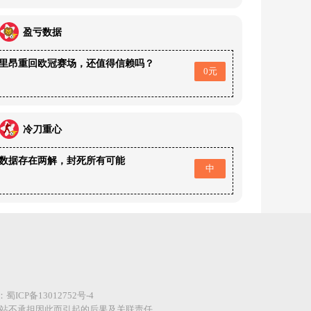
盈亏数据
里昂重回欧冠赛场，还值得信赖吗？
0元
冷刀重心
数据存在两解，封死所有可能
中
案：
蜀ICP备13012752号-4
网站不承担因此而引起的后果及关联责任。