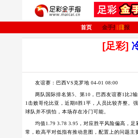
首页
金手指日报
[足彩]
友谊赛：巴西VS克罗地 04-01 08:00
两队国际排名第5、第10，巴西友谊赛1比2
1击败哥伦比亚，近期8胜1平，人员比较齐整。
球队并不惧怕，本场存在冷门可能。
均值1.79 3.78 3.95，对应胜平风险
常，欧高平对低指有推动意图，配置上的问题主