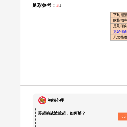
足彩参考：
3
1
平均指
欧指概
足彩倾
竞足倾
风险指
初指心理
苏超挑战波兰超，如何解？
0