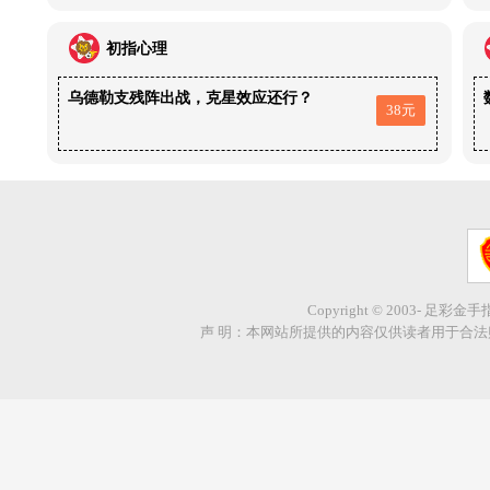
初指心理
乌德勒支残阵出战，克星效应还行？
38元
Copyright © 2003- 足彩金
声 明：本网站所提供的内容仅供读者用于合