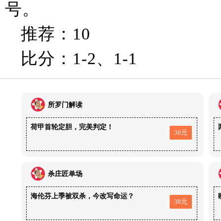
号。
推荐：10
比分：1-2、1-1
所罗门解读
荷甲首轮定胆，完美判定！
38元
杀庄匠单场
海伦芬上季被双杀，今改写命运？
38元