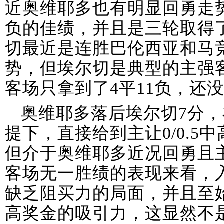
近奥维耶多也有明显回勇走势
负的佳绩，并且是三轮取得了
切最近是连胜巴伦西亚和马
势，但埃尔切是典型的主强
客场只拿到了4平11负，还
奥维耶多落后埃尔切7分
提下，直接给到主让0/0.5
但介于奥维耶多近况回勇且
客场无一胜绩的表现来看，
缺乏阻买力的局面，并且至
高奖金的吸引力，这显然不