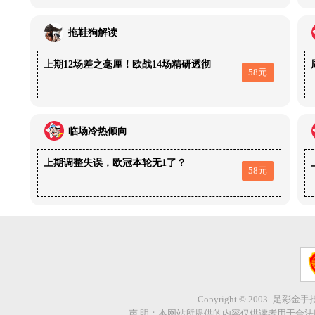
拖鞋狗解读
上期12场差之毫厘！欧战14场精研透彻
58元
临场冷热倾向
上期调整失误，欧冠本轮无1了？
58元
Copyright © 2003- 足彩金
声 明：本网站所提供的内容仅供读者用于合