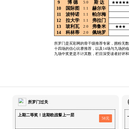
9
博
德
斯
达
5:0
★★★★★
10
国际图
赫尔辛
1:1
11
波特诺
帕尔梅
1:1
12
拉大学
弗拉门
1:1
13
玻利瓦
弗鲁米
2:0
★★★
14
科林蒂
佩纳罗
2:0
所罗门是买彩网的骨干级推荐专家，拥粉无数
十四场的信心比赛推荐，以及14场与九场的
九场中奖更是不计其数，栏目深受读者好评和
所罗门过关
上期二等奖！这期欧战誓上一层
58元