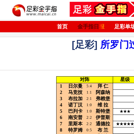
首页
金手指日报
足彩单
[足彩]
所罗门
对阵
星级
1
日尔曼
拜
仁
5:4
2
马竞技
阿森纳
1:1
3
布拉加
弗赖堡
2:1
4
诺丁汉
维
拉
1:0
5
巴列卡
斯特堡
1:0
★★★
6
南安普
伊普斯
2:2
7
里斯本
通德拉
2:2
★★★★★
8
特罗姆
布
兰
0:5