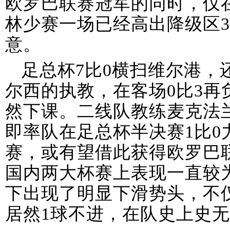
欧罗巴联赛冠军的同时，仅
林少赛一场已经高出降级区
意。
足总杯7比0横扫维尔港，
尔西的执教，在客场0比3再
然下课。二线队教练麦克法
即率队在足总杯半决赛1比0
赛，或有望借此获得欧罗巴
国内两大杯赛上表现一直较
下出现了明显下滑势头，不
居然1球不进，在队史上史