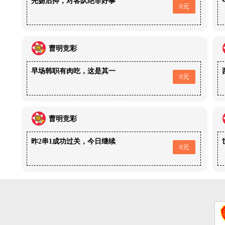
先扬后抑，对客队绝非好事
0元
曹明竞彩
早场韩职有肉吃，这是其一
0元
曹明竞彩
昨2串1成功过关，今日继续
0元