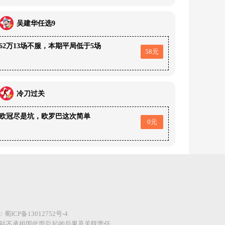
吴建华任选9
62万13场不服，本期平局低于5场
58元
冷刀过关
欧冠尽是坑，欧罗巴这次简单
0元
案：
蜀ICP备13012752号-4
网站不承担因此而引起的后果及关联责任。