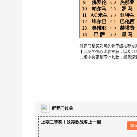
9
佛罗伦
热那亚
0:0
10
帕尔马
罗
马
2:3
11
AC米兰
亚特兰
2:3
12
毕尔巴
巴伦西
0:1
13
奥维耶
赫塔费
0:0
14
巴
萨
皇
马
2:0
所罗门是买彩网的骨干级推荐专
十四场的信心比赛推荐，以及1
九场中奖更是不计其数，栏目深
所罗门过关
上期二等奖！这期欧战誓上一层
58