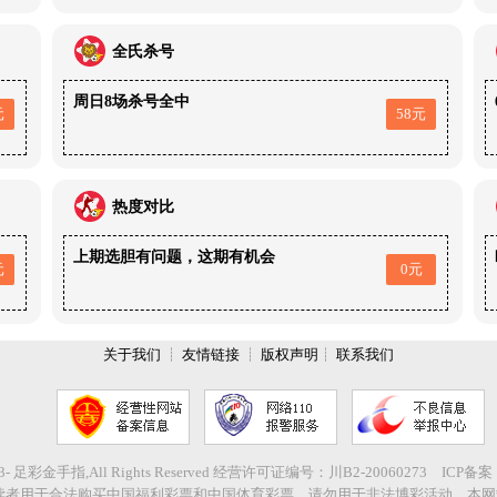
全氏杀号
周日8场杀号全中
元
58元
热度对比
上期选胆有问题，这期有机会
元
0元
关于我们
┊
友情链接
┊
版权声明
┊
联系我们
2003- 足彩金手指,All Rights Reserved 经营许可证编号：川B2-20060273 ICP备
读者用于合法购买中国福利彩票和中国体育彩票，请勿用于非法博彩活动，本