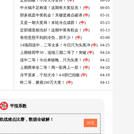
定胆拍板！小冷大冷皆存！
(
中
)
06-16
中火锅不足称道！这期有大奖征兆！
(
中
)
06-05
胆多就是中奖机会！关键是难点破译
(
中
)
05-31
又是一期大奖局！末轮冷点成群！
(
中
)
05-23
定胆感觉相当好！这期中奖有机会！
(
中
)
05-13
有些意想不到的冷负，胆不少！
(
中
)
05-09
14场四连中，二等太多！今日只为头奖冲
(
中
)
04-25
上期错荷甲30，连续三期二等了！突破
(
中
)
04-24
连中二等！今出单较晚，只为头奖！
(
中
)
04-22
上期两单全二等！周一彩再上一层！
(
中
)
04-20
冷平居多，个别大冷！4-6胆已拍板
(
中
)
04-19
昨二等，擦肩200万大奖！
(
中
)
04-11
平指系数
欧战难点比赛，数据全破解！
38元