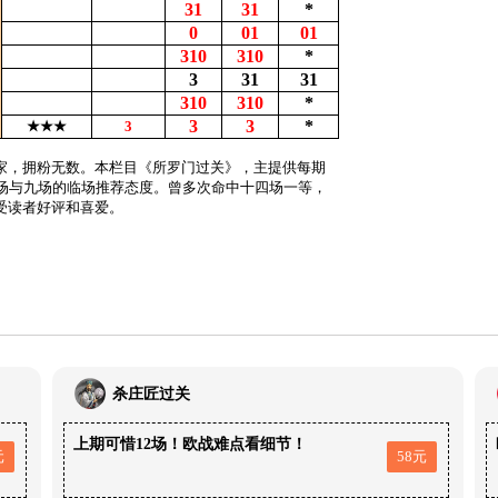
31
31
*
0
01
01
310
310
*
3
31
31
310
310
*
3
3
*
★★★
3
家，拥粉无数。本栏目《所罗门过关》，主提供每期
4场与九场的临场推荐态度。曾多次命中十四场一等，
受读者好评和喜爱。
杀庄匠过关
上期可惜12场！欧战难点看细节！
元
58元