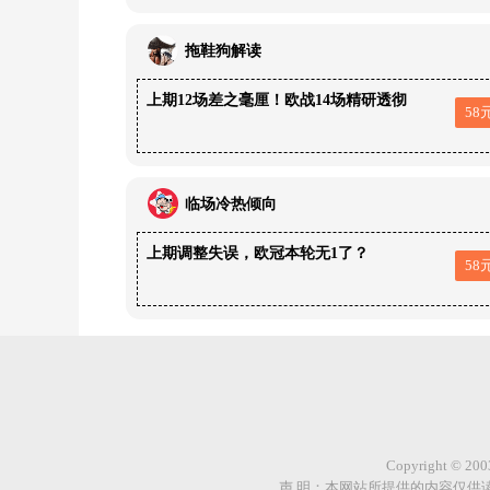
拖鞋狗解读
上期12场差之毫厘！欧战14场精研透彻
58
临场冷热倾向
上期调整失误，欧冠本轮无1了？
58
Copyright © 
声 明：本网站所提供的内容仅供