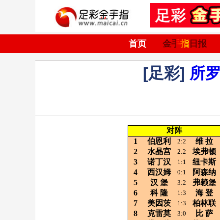
首页
金手指日报
[足彩]
所
对阵
1
伯恩利
维
拉
2:2
2
水晶宫
埃弗顿
2:2
3
诺丁汉
纽卡斯
1:1
4
西汉姆
阿森纳
0:1
5
汉
堡
弗赖堡
3:2
6
科
隆
海
登
1:3
7
美因茨
柏林联
1:3
8
克雷莫
比
萨
3:0