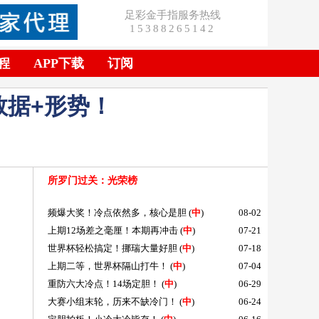
足彩金手指服务热线
15388265142
程
APP下载
订阅
数据+形势！
所罗门过关
：光荣榜
频爆大奖！冷点依然多，核心是胆
(
中
)
08-02
上期12场差之毫厘！本期再冲击
(
中
)
07-21
世界杯轻松搞定！挪瑞大量好胆
(
中
)
07-18
上期二等，世界杯隔山打牛！
(
中
)
07-04
重防六大冷点！14场定胆！
(
中
)
06-29
大赛小组末轮，历来不缺冷门！
(
中
)
06-24