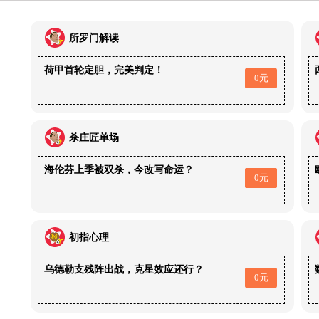
所罗门解读
荷甲首轮定胆，完美判定！
0元
杀庄匠单场
海伦芬上季被双杀，今改写命运？
0元
初指心理
乌德勒支残阵出战，克星效应还行？
0元