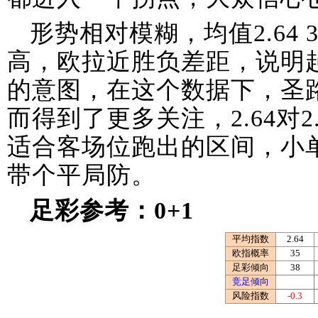
形势相对模糊，均值2.64 3
高，欧拉近胜负差距，说明
的意图，在这个数据下，圣
而得到了更多关注，2.64对
适合客场位跑出的区间，小
带个平局防。
足彩参考：0+1
平均指数
2.64
欧指概率
35
足彩倾向
38
竞足倾向
风险指数
-0.3