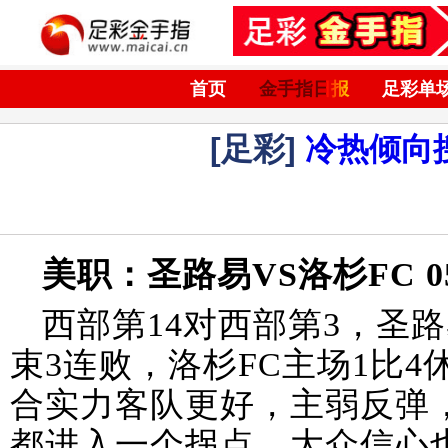
首页
金手指日报
足彩单
[足彩]
冷热倾向
美职：圣路易VS洛杉FC 05-1
西部第14对西部第3，圣
束3连败，洛杉FC主场1比
合实力客队更好，主弱反弹
都进入一个拐点，大众信心