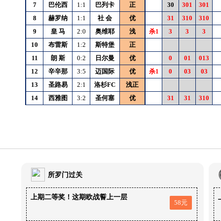
7
巴伦西
1:1
巴列卡
正
30
301
301
8
赫罗纳
1:1
社
会
优
31
310
310
9
皇
马
2:0
奥维耶
浅
杀1
3
3
3
10
布雷斯
1:2
斯特堡
正
11
朗
斯
0:2
日尔曼
优
0
01
013
12
辛辛那
3:5
迈国际
优
杀1
0
03
03
13
圣路易
2:1
洛杉FC
浅正
14
西雅图
3:2
圣何塞
优
31
31
310
所罗门过关
上期二等奖！这期欧战誓上一层
58元