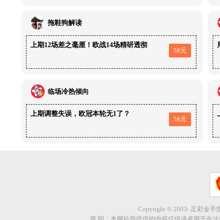
拖鞋狗解读
上期12场差之毫厘！欧战14场精研透彻
58元
临场冷热倾向
上期调整失误，欧冠本轮无1了？
58元
Copyright © 2003- 足彩金
声 明：本网站所提供的内容仅供读者用于合