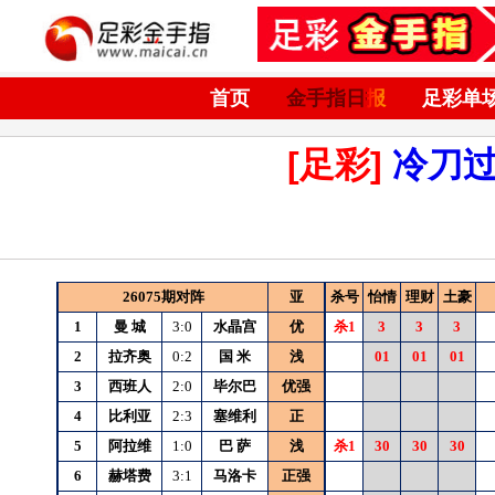
首页
金手指日报
足彩单
[足彩]
冷刀
26075期对阵
亚
杀号
怡情
理财
土豪
1
曼
城
3:0
水晶宫
优
杀1
3
3
3
2
拉齐奥
0:2
国
米
浅
01
01
01
3
西班人
2:0
毕尔巴
优强
4
比利亚
2:3
塞维利
正
5
阿拉维
1:0
巴
萨
浅
杀1
30
30
30
6
赫塔费
3:1
马洛卡
正强