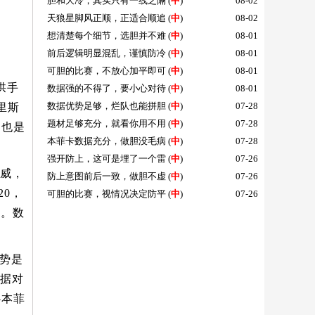
胆和大冷，其实只有一线之隔
(
中
)
08-02
天狼星脚风正顺，正适合顺追
(
中
)
08-02
想清楚每个细节，选胆并不难
(
中
)
08-01
前后逻辑明显混乱，谨慎防冷
(
中
)
08-01
可胆的比赛，不放心加平即可
(
中
)
08-01
拱手
数据强的不得了，要小心对待
(
中
)
08-01
数据优势足够，烂队也能拼胆
(
中
)
07-28
里斯
题材足够充分，就看你用不用
(
中
)
07-28
局也是
本菲卡数据充分，做胆没毛病
(
中
)
07-28
强开防上，这可是埋了一个雷
(
中
)
07-26
威，
防上意图前后一致，做胆不虚
(
中
)
07-26
20，
可胆的比赛，视情况决定防平
(
中
)
07-26
思。数
形势是
数据对
心本菲