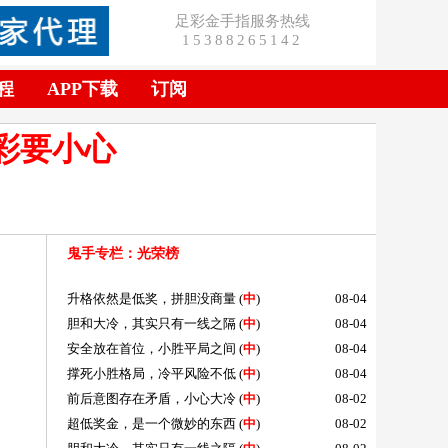
足彩金手指服务热线
15388265142
程
APP下载
订阅
彩要小心
鬼手专栏
：光荣榜
升格依然是低奖，拼胆没商量
(
中
)
08-04
胆和大冷，其实只有一线之隔
(
中
)
08-04
安全放在首位，小胜平局之间
(
中
)
08-04
撑死小胜格局，冷平风险不低
(
中
)
08-04
前后意图存在矛盾，小心大冷
(
中
)
08-02
超低奖金，是一个微妙的东西
(
中
)
08-02