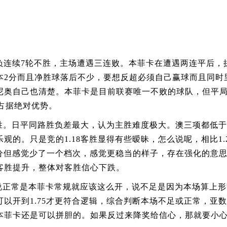
负连续7轮不胜，主场遭遇三连败。本菲卡在遭遇两连平后，
本2分而且净胜球落后不少，要想反超必须自己赢球而且同时
尼奥自己也清楚。本菲卡是目前联赛唯一不败的球队，但平
平占据绝对优势。
胜。日平同路胜负差最大，认为主胜难度极大。澳三项都低于
的。只是竞的1.18客胜显得有些暧昧，怎么说呢，相比1.
少2分但感觉少了一个档次，感觉更稳当的样子，存在强化的意
客胜提升，整体对客胜信心下跌。
常，说正常是本菲卡常规就应该这么开，说不足是因为本场算上
以开到1.75才更符合逻辑，综合判断本场不足或正常，亚
本菲卡还是可以拼胆的。如果反过来降奖给信心，那就要小